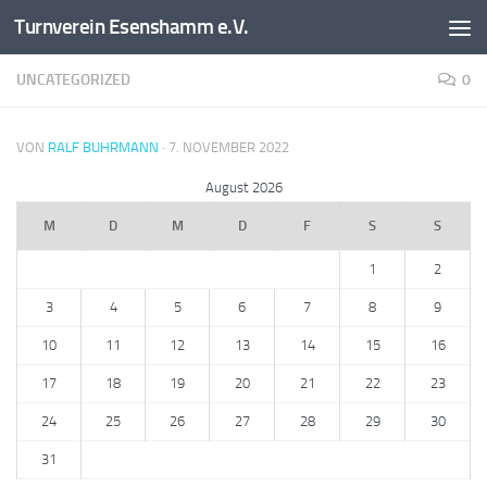
Turnverein Esenshamm e.V.
Zum Inhalt springen
UNCATEGORIZED
0
VON
RALF BUHRMANN
·
7. NOVEMBER 2022
August 2026
M
D
M
D
F
S
S
1
2
3
4
5
6
7
8
9
10
11
12
13
14
15
16
17
18
19
20
21
22
23
24
25
26
27
28
29
30
31