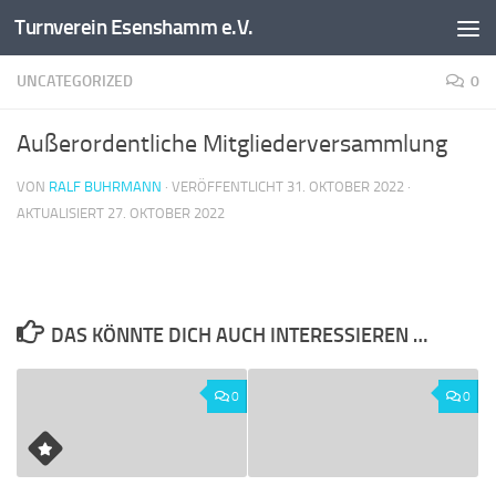
Turnverein Esenshamm e.V.
Zum Inhalt springen
UNCATEGORIZED
0
Außerordentliche Mitgliederversammlung
VON
RALF BUHRMANN
· VERÖFFENTLICHT
31. OKTOBER 2022
·
AKTUALISIERT
27. OKTOBER 2022
DAS KÖNNTE DICH AUCH INTERESSIEREN …
0
0