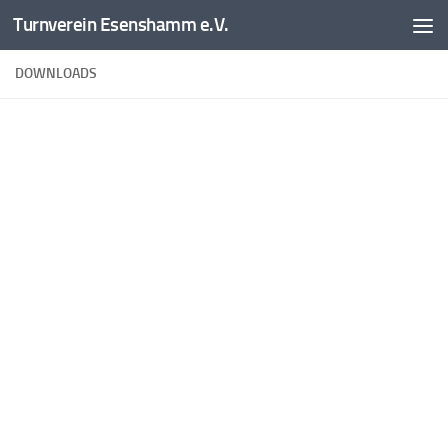
Turnverein Esenshamm e.V.
Zum Inhalt springen
DOWNLOADS