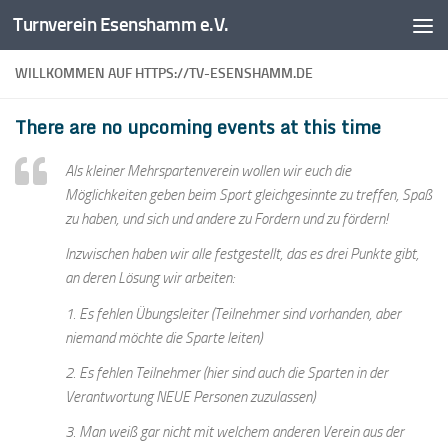
Turnverein Esenshamm e.V.
Zum Inhalt springen
WILLKOMMEN AUF HTTPS://TV-ESENSHAMM.DE
There are no upcoming events at this time
Als kleiner Mehrspartenverein wollen wir euch die
Möglichkeiten geben beim Sport gleichgesinnte zu treffen, Spaß
zu haben, und sich und andere zu Fordern und zu fördern!
Inzwischen haben wir alle festgestellt, das es drei Punkte gibt,
an deren Lösung wir arbeiten:
1. Es fehlen Übungsleiter (Teilnehmer sind vorhanden, aber
niemand möchte die Sparte leiten)
2. Es fehlen Teilnehmer (hier sind auch die Sparten in der
Verantwortung NEUE Personen zuzulassen)
3. Man weiß gar nicht mit welchem anderen Verein aus der