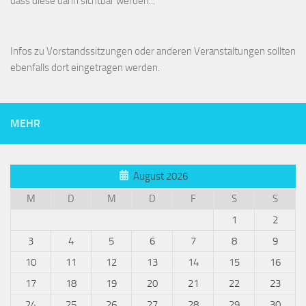
dass diese dann sichtbar werden...
Infos zu Vorstandssitzungen oder anderen Veranstaltungen sollten
ebenfalls dort eingetragen werden.
MEHR
August 2026
M
D
M
D
F
S
S
1
2
3
4
5
6
7
8
9
10
11
12
13
14
15
16
17
18
19
20
21
22
23
24
25
26
27
28
29
30